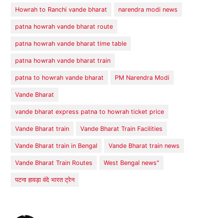
Howrah to Ranchi vande bharat
narendra modi news
patna howrah vande bharat route
patna howrah vande bharat time table
patna howrah vande bharat train
patna to howrah vande bharat
PM Narendra Modi
Vande Bharat
vande bharat express patna to howrah ticket price
Vande Bharat train
Vande Bharat Train Facilities
Vande Bharat train in Bengal
Vande Bharat train news
Vande Bharat Train Routes
West Bengal news"
पटना हावड़ा वंदे भारत ट्रेन