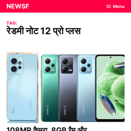
Skip
NEWSF
Menu
to
content
TAG:
रेडमी नोट 12 प्रो प्लस
108MP कैमरा, 8GB रैम और